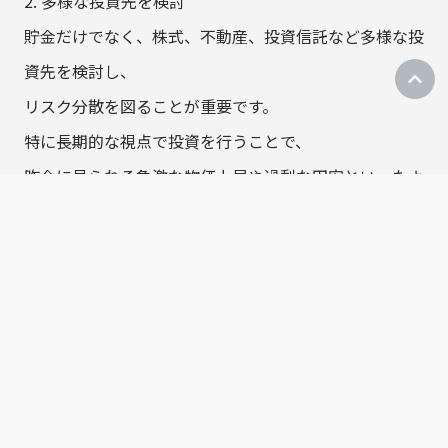
2. 多様な投資先を検討
貯金だけでなく、株式、不動産、投資信託など多様な投
資先を検討し、
リスク分散を図ることが重要です。
特に長期的な視点で投資を行うことで、
昨今に見られる急激な物価上昇や過剰な円安といったよ
うな、
市場の変動にも耐えうる強いポートフォリオを構築する
ことができます。
3. 節約と貯蓄の習慣化
日々の生活で節約を心がけ、
その分を貯蓄や投資に回す習慣をつけることが大切で
す。