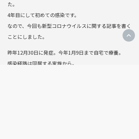
た。
4年目にして初めての感染です。
なので、今回も新型コロナウイルスに関する記事を書く
ことにしました。
昨年12月30日に発症。今年1月9日まで自宅で療養。
感染経路は同居する家族から。
年末年始とその後の3連休が完全に潰れた形です。
暫くの間、年を跨いだ実感が得られませんでした。
症状としては、39度台の高熱に強い風邪の症状。後遺
症として味覚障害を発症しました。
典型的な新型コロナウイルス軽症者の症状です。
罹ってみた感想ですが、自分が想像していたより遥かに